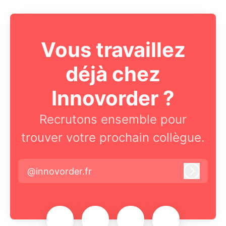
Vous travaillez
déjà chez
Innovorder ?
Recrutons ensemble pour
trouver votre prochain collègue.
@innovorder.fr
Connex