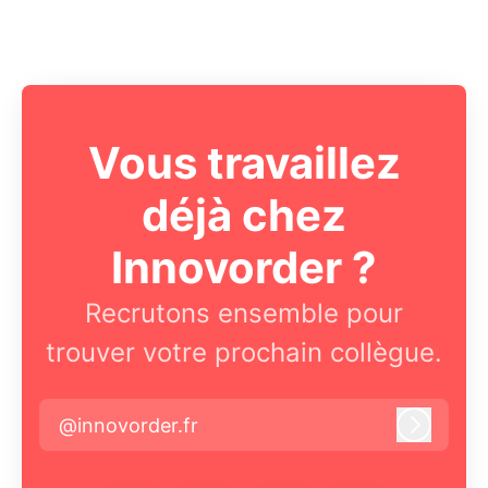
Vous travaillez
déjà chez
Innovorder ?
Recrutons ensemble pour
trouver votre prochain collègue.
@innovorder.fr
Connex