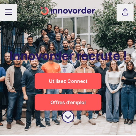
Part
MENU CARRIÈRE
Innovorder recrute !
Utilisez Connect
Offres d'emploi
Faire défiler jusqu'au contenu