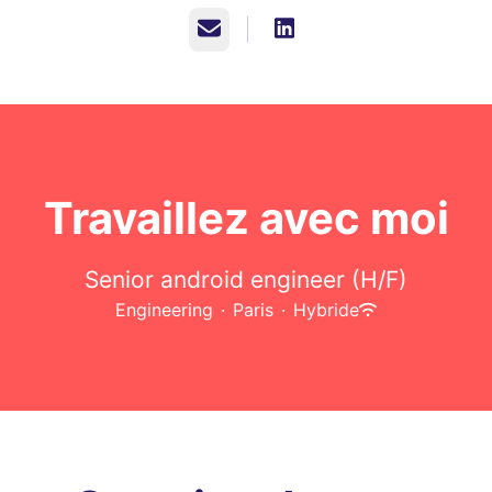
E-mail
Travaillez avec moi
Senior android engineer (H/F)
Engineering
·
Paris
·
Hybride