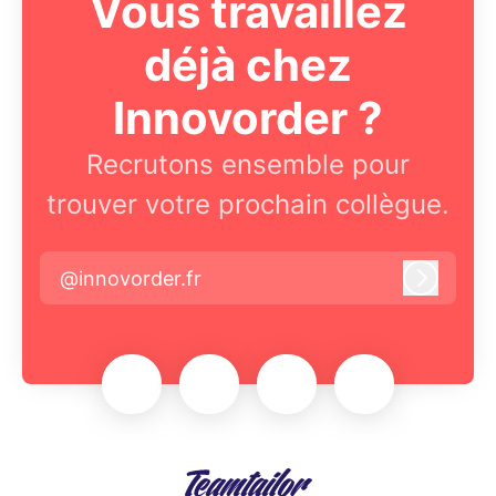
Vous travaillez
déjà chez
Innovorder ?
Recrutons ensemble pour
trouver votre prochain collègue.
@innovorder.fr
Connex