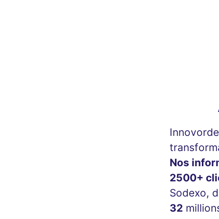
Innovorder
transforma
Nos infor
2500+ cli
Sodexo, d
32
million