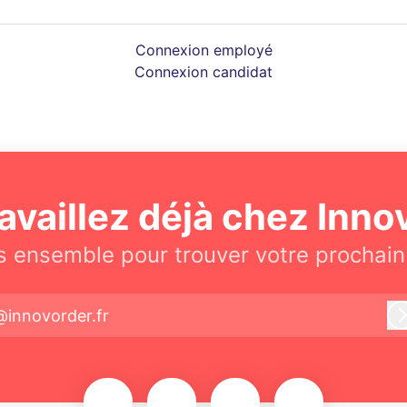
Connexion employé
Connexion candidat
availlez déjà chez Inno
 ensemble pour trouver votre prochain
@innovorder.fr