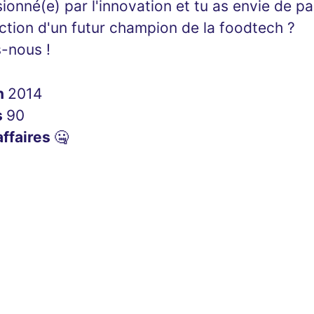
ionné(e) par l'innovation et tu as envie de pa
ction d'un futur champion de la foodtech ?
s-nous !
n
2014
s
90
affaires
🤐