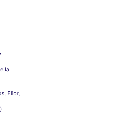
r
e la
, Elior,
)