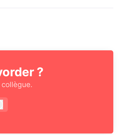
vorder ?
 collègue.
Connexion