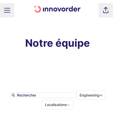
Part
MENU CARRIÈRE
Notre équipe
Départemen
Engineering
Search
Localisations
Localisations